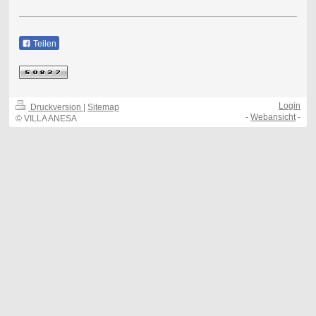
Teilen
Login
Druckversion
|
Sitemap
-
Webansicht
-
© VILLA ANESA