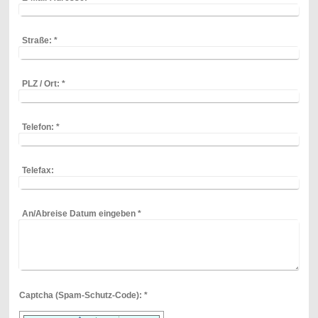
Straße:
*
PLZ / Ort:
*
Telefon:
*
Telefax:
An/Abreise Datum eingeben
*
Captcha (Spam-Schutz-Code): *